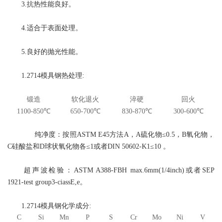
3.抗热性能良好。
4.适合于表面处理。
5.良好的抛光性能。
1.2714模具钢热处理:
锻造
软化退火
淬硬
回火
1100-850℃
650-700℃
830-870℃
300-600℃
纯净度：按照ASTM E45方法A，A硫化物≤0.5，B氧化物，
C硅酸盐和D球状氧化物各≤1或者DIN 50602-K1≤10 。
超声波检验：ASTM A388-FBH max.6mm(1/4inch)或者SEP
1921-test group3-ciassE,e。
1.2714模具钢化学成分:
C
Si
Mn
P
S
Cr
Mo
Ni
V